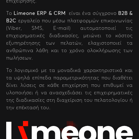
επιχείρησης.
Το
Limeone ERP & CRM
είναι ένα σύγχρονο
B2B &
B2C
εργαλείο που μέσω πλατφορμών επικοινωνίας
(Viber, SMS, E-mail) αυτοματοποιεί τις
επιχειρηματικές διαδικασίες, μειώνει το κόστος
εξυπηρέτησης των πελατών, ελαχιστοποιεί τα
ανθρώπινα λάθη και το χρόνο ολοκλήρωσης των
πωλήσεων.
Το λογισμικό με τα μοναδικά χαρακτηριστικά και
τα υψηλά επίπεδα παραμετρικότητας που διαθέτει
δίνει λύσεις σε κάθε επιχείρηση που επιθυμεί να
υλοποιήσει ή να ανασχεδιάσει τις επιχειρηματικές
της διαδικασίες στη διαχείριση του πελατολογίου ή
την επέκτασή του.