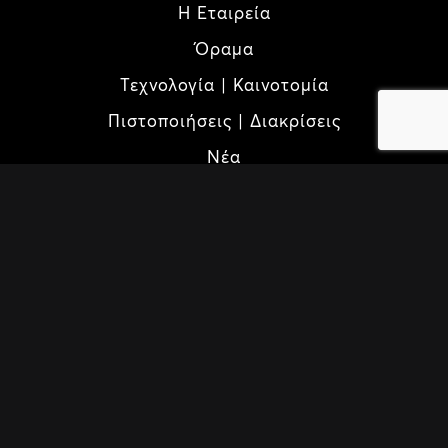
Η Εταιρεία
Όραμα
Τεχνολογία | Καινοτομία
Πιστοποιήσεις | Διακρίσεις
Νέα
Καριέρα
Εταιρική Κοινωνική Ευθύνη
Go Green (E.K.E.)
Προϊόντα
Ιδιωτικός Τομέας
Δημόσιος Τομέας