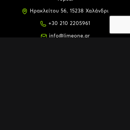
Ηρακλείτου 56, 15238 Χαλάνδρι
+30 210 2205961
info@limeone.gr
Σχετικά με εμάς
Η Εταιρεία
Όραμα
Τεχνολογία | Καινοτομία
Πιστοποιήσεις | Διακρίσεις
Νέα
Καριέρα